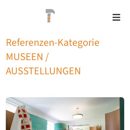
Skip
to
content
Togg
Navi
Referenzen-Kategorie
REFERENZEN
MUSEEN /
ANGEBOT
AUSSTELLUNGEN
TEAM
KONTAKT