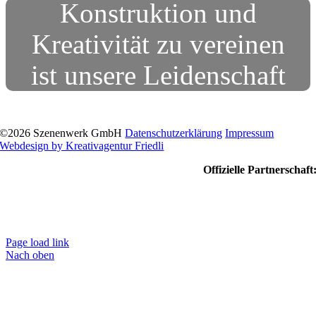
Konstruktion und
Kreativität zu vereinen
ist unsere Leidenschaft
©
2026 Szenenwerk GmbH
Datenschutzerklärung
Impressum
Webdesign by Kreativagentur Friedli
Offizielle Partnerschaft
Page load link
Nach oben