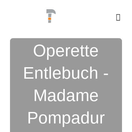
Skip
to
content
Togg
Navi
Operette
REFERENZEN
Entlebuch -
ANGEBOT
Madame
TEAM
Pompadur
KONTAKT