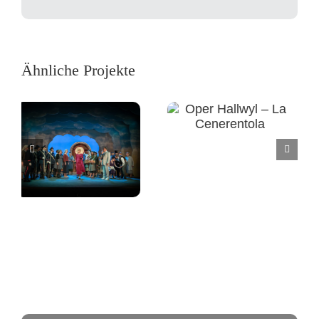
Mail
Ähnliche Projekte
Operette
Operette
Stadttheater
Beinwil – Der
Sursee – Frau
Bettelstudent
Luna