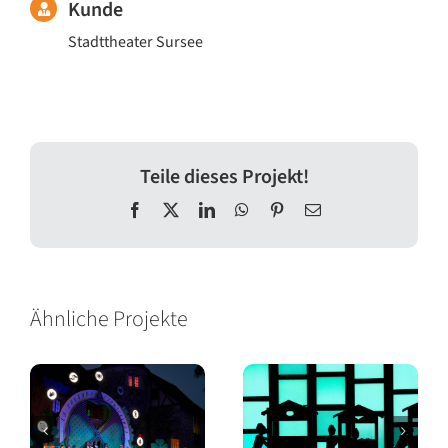
Kunde
Stadttheater Sursee
Teile dieses Projekt!
Facebook
X
LinkedIn
WhatsApp
Pinterest
E-
Mail
Ähnliche Projekte
Operette
Oper Hallwyl –
Beinwil – Im