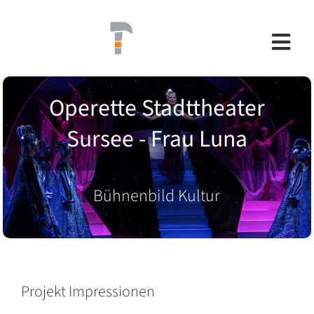
Skip
to
content
Togg
Navi
Operette Stadttheater
REFERENZEN
Sursee - Frau Luna
ANGEBOT
Bühnenbild Kultur
TEAM
KONTAKT
Projekt Impressionen