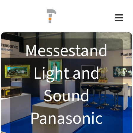
Skip
to
content
Togg
Navi
Messestand
REFERENZEN
Light and
ANGEBOT
Sound
TEAM
Panasonic
KONTAKT