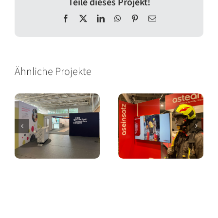
Teile dieses Projekt!
Facebook
X
LinkedIn
WhatsApp
Pinterest
E-
Mail
Ähnliche Projekte
Messestand
Messestand
Oda
asteam