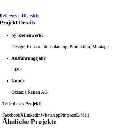
Referenzen Übersicht
Projekt Details
by Szenenwerk:
Design, Konstruktionsplanung, Produktion, Montage
Ausführungsjahr
2020
Kunde
Ozeania Reisen AG
Teile dieses Projekt!
Facebook
X
LinkedIn
WhatsApp
Pinterest
E-Mail
Ähnliche Projekte