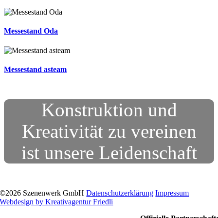
Messestand Oda
Messestand asteam
Konstruktion und
Kreativität zu vereinen
ist unsere Leidenschaft
©
2026 Szenenwerk GmbH
Datenschutzerklärung
Impressum
Webdesign by Kreativagentur Friedli