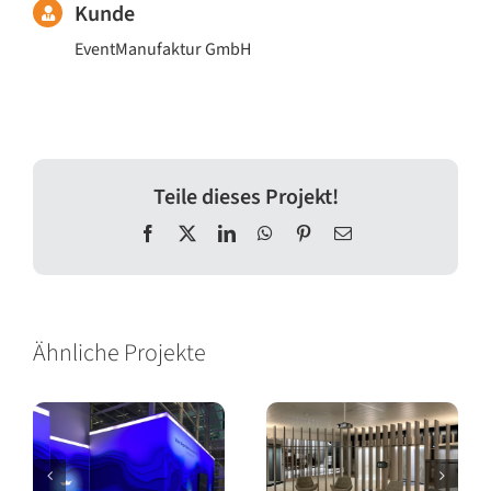
Kunde
EventManufaktur GmbH
Teile dieses Projekt!
Facebook
X
LinkedIn
WhatsApp
Pinterest
E-
Mail
Ähnliche Projekte
Messestand
Showroom