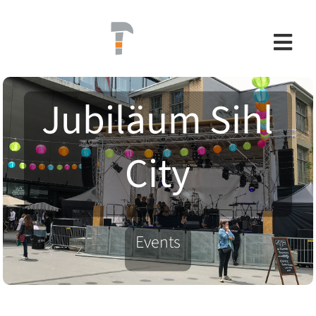
Skip
to
content
Togg
Navi
Jubiläum Sihl
REFERENZEN
City
ANGEBOT
TEAM
Events
KONTAKT