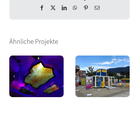
Facebook
X
LinkedIn
WhatsApp
Pinterest
E-
Mail
Ähnliche Projekte
Post Roadshow
SVIT Forum
Schweiz
Interlaken