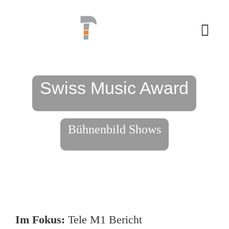
Skip
to
content
Togg
Navi
REFERENZEN
Swiss Music Award
ANGEBOT
Bühnenbild Shows
TEAM
KONTAKT
Im Fokus:
Tele M1 Bericht