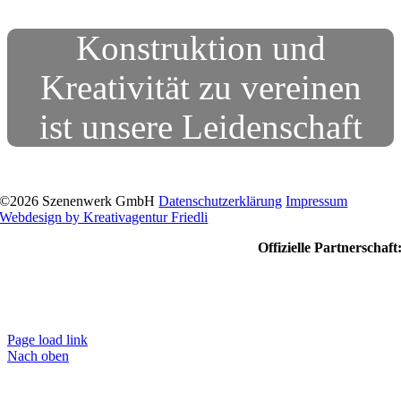
Konstruktion und
Kreativität zu vereinen
ist unsere Leidenschaft
©
2026 Szenenwerk GmbH
Datenschutzerklärung
Impressum
Webdesign by Kreativagentur Friedli
Offizielle Partnerschaft
Page load link
Nach oben